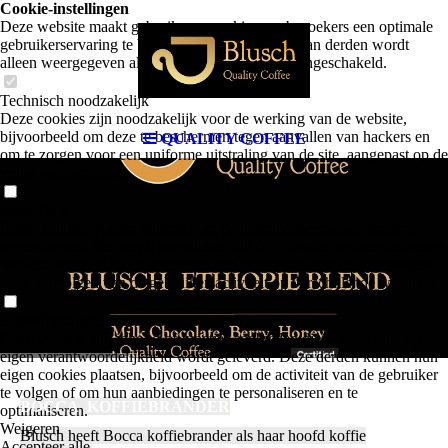
Cookie-instellingen
Deze website maakt gebruik van cookies om bezoekers een optimale
gebruikerservaring te bieden. Bepaalde inhoud van derden wordt
alleen weergegeven als "Inhoud van derden" is ingeschakeld.
Technisch noodzakelijk
Deze cookies zijn noodzakelijk voor de werking van de website,
bijvoorbeeld om deze te beschermen tegen aanvallen van hackers en
QUALITY COFFEE
om te zorgen voor een uniforme uitstraling van de site, aangepast op de
vraag van bezoekers.
Analytisch
Deze cookies worden gebruikt om de gebruikerservaring verder te
optimaliseren. Dit omvat statistieken die door derden websitebeheerder
worden verstrekt en de weergave van gepersonaliseerde advertenties
door het volgen van de gebruikersactiviteit op verschillende websites.
Inhoud van derden
Deze website kan inhoud of functies aanbieden die door derden op
eigen verantwoordelijkheid wordt geleverd. Deze derden kunnen hun
eigen cookies plaatsen, bijvoorbeeld om de activiteit van de gebruiker
te volgen of om hun aanbiedingen te personaliseren en te
BOCCA KOFFIEBRANDER
optimaliseren.
Weigeren
Blusch heeft Bocca koffiebrander als haar hoofd koffie
Accepteer alle