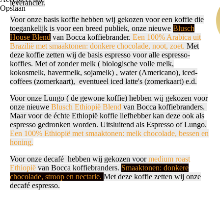
leverancier.
Opslaan
Voor onze basis koffie hebben wij gekozen voor een koffie die
toegankelijk is voor een breed publiek, onze nieuwe
Blusch
House Blend
van Bocca koffiebrander.
Een 100% Arabica uit
Brazilië met smaaktonen: donkere chocolade, noot, zoet.
Met
deze koffie zetten wij de basis espresso voor alle espresso-
koffies. Met of zonder melk ( biologische volle melk,
kokosmelk, havermelk, sojamelk) , water (Americano), iced-
coffees (zomerkaart), eventueel iced latte's (zomerkaart) e.d.
Voor onze Lungo ( de gewone koffie) hebben wij gekozen voor
onze nieuwe
Blusch Ethiopië Blend
van Bocca koffiebranders.
Maar voor de échte Ethiopië koffie liefhebber kan deze ook als
espresso gedronken worden. Uitsluitend als Espresso of Lungo.
Een 100% Ethiopië met smaaktonen: melk chocolade, bessen en
honing.
Voor onze decafé hebben wij gekozen voor
medium roast
Ethiopië
van Bocca koffiebranders.
Smaaktonen: donkere
chocolade, stroop en nectarie.
Met deze koffie zetten wij onze
decafé espresso.