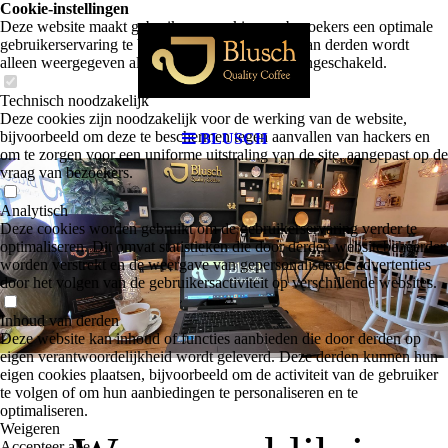
Cookie-instellingen
Deze website maakt gebruik van cookies om bezoekers een optimale
gebruikerservaring te bieden. Bepaalde inhoud van derden wordt
alleen weergegeven als "Inhoud van derden" is ingeschakeld.
Technisch noodzakelijk
Deze cookies zijn noodzakelijk voor de werking van de website,
bijvoorbeeld om deze te beschermen tegen aanvallen van hackers en
BLUSCH
om te zorgen voor een uniforme uitstraling van de site, aangepast op de
vraag van bezoekers.
Analytisch
Deze cookies worden gebruikt om de gebruikerservaring verder te
optimaliseren. Dit omvat statistieken die door derden websitebeheerder
worden verstrekt en de weergave van gepersonaliseerde advertenties
door het volgen van de gebruikersactiviteit op verschillende websites.
Inhoud van derden
Deze website kan inhoud of functies aanbieden die door derden op
eigen verantwoordelijkheid wordt geleverd. Deze derden kunnen hun
eigen cookies plaatsen, bijvoorbeeld om de activiteit van de gebruiker
te volgen of om hun aanbiedingen te personaliseren en te
optimaliseren.
Weigeren
Accepteer alle